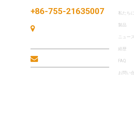
+86-755-21635007
私たち
製品
中国、深圳市宝安区、宝安区、中港広
場、展示湾83号、展示湾A棟405号
ニュー
室。
経歴
sales@morequip.com
FAQ
お問い
お問い合わせ
著作権 © 2021年 モレル・イクイップメント社無断転