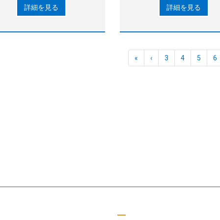
詳細を見る
詳細を見る
ントで、消費電力は90%です。
シュマウント(AWSM)によ
かつ簡単なメッシュロード 
上のオプション機能(グルー
ス
«
‹
3
4
5
6
SMT分野に専念してきたMOTEKは、顧客やパートナーのニーズに応える
した
つリンク
読書ガイド