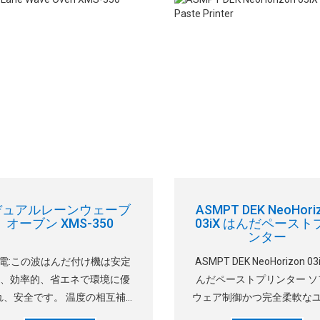
デュアルレーンウェーブ
ASMPT DEK NeoHori
オーブン XMS-350
03iX はんだペースト
ンター
電:この波はんだ付け機は安定
ASMPT DEK NeoHorizon 03
、効率的、省エネで環境に優
んだペーストプリンター ソ
れ、安全です。 温度の相互補
ウェア制御かつ完全柔軟な
、省エネがこの機械の最大のポ
ーサルクランプ(APC) 調整