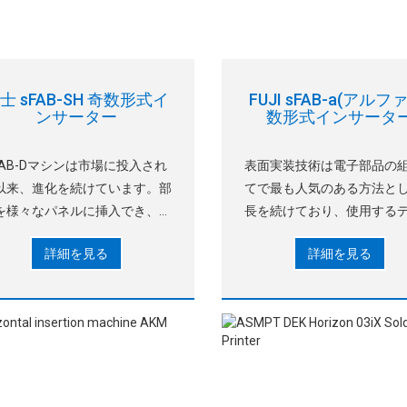
士 sFAB-SH 奇数形式イ
FUJI sFAB-a(アルフ
ンサーター
数形式インサータ
FAB-Dマシンは市場に投入され
表面実装技術は電子部品の
以来、進化を続けています。部
てで最も人気のある方法と
を様々なパネルに挿入でき、部
長を続けており、使用する
包装の幅広いサポートも可能で
クリート部品の数は年々減
詳細を見る
詳細を見る
。エントリーモデルとして、
います。しかし、離散部品
FAB-SHマシンは現在広告となっ
続き使用されています
ています