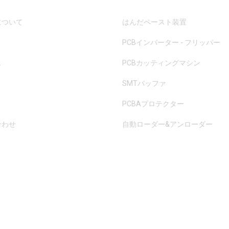
について
はんだペースト装置
PCBインバーター - フリッパー
ス
PCBカッティングマシン
SMTバッファ
PCBAプロテクター
合わせ
自動ローダー&アンローダー
載を禁じます。