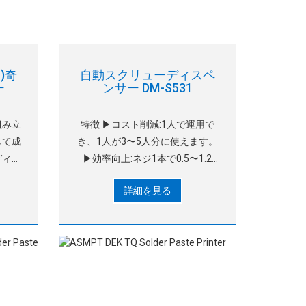
ァ)奇
自動スクリューディスペ
ー
ンサー DM-S531
組み立
特徴 ▶コスト削減:1人で運用で
して成
き、1人が3〜5人分に使えます。
ディス
▶効率向上:ネジ1本で0.5〜1.2
少して
秒、製品の手動着脱だけで済みま
詳細を見る
は引き
す。 ▶ 正確かつ信頼できる:R