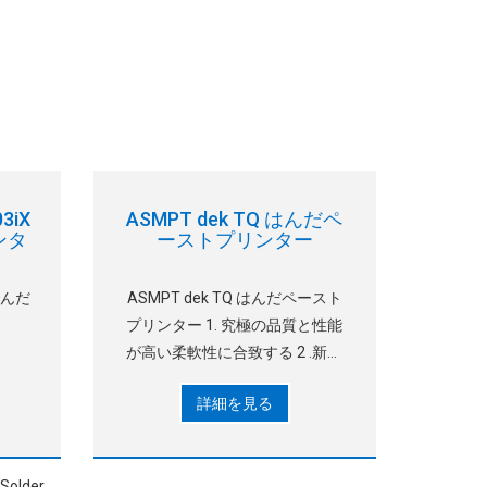
03iX
ASMPT dek TQ はんだペ
ンタ
ーストプリンター
 はんだ
ASMPT dek TQ はんだペースト
プリンター 1. 究極の品質と性能
が高い柔軟性に合致する 2 .新し
い3段階動作モード、独自の
詳細を見る
ASMPT NuMotionコントローラ
ー、そして光ファイバーケーブ
ル。 3 .その多数のおかげで