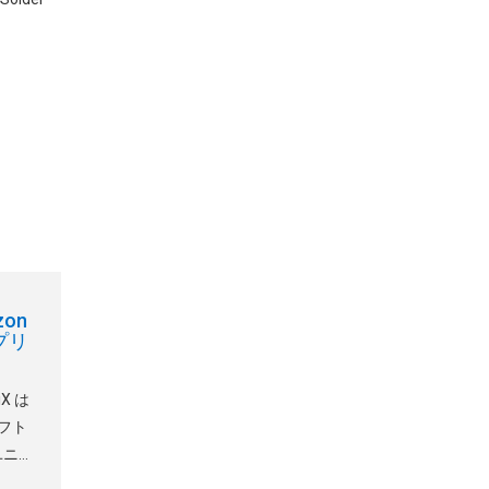
zon
プリ
iX は
フト
ユニバ
幅メッ