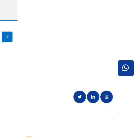
る迅速
60以
ディ
7
ことに専念
見積もりを取る