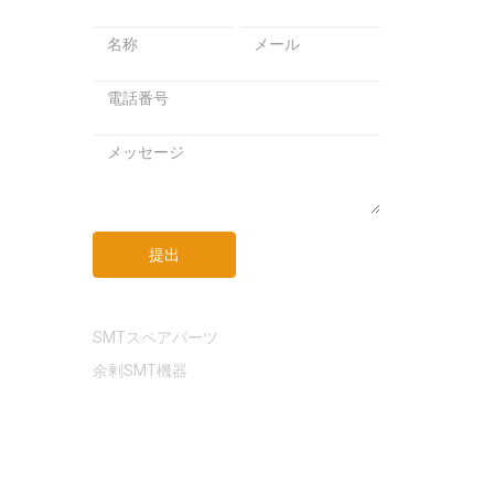
メ
パ
メ
ー
ス
ー
ル
ワ
ル
ア
ー
ア
ド
ド
ド
メ
レ
レ
ッ
ス
ス
セ
ー
ジ
提出
リンク
SMTスペアパーツ
余剰SMT機器
プライバシーポリシー