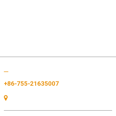
ぜひご連絡ください
+86-755-21635007
中国、深圳市宝安区、宝安区、中港広場、展示湾83号、展示湾
A棟405号室。