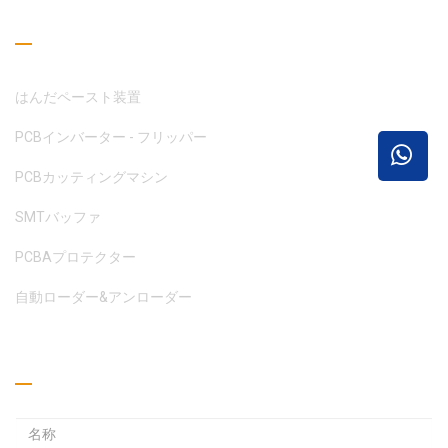
読書ガイド
はんだペースト装置
PCBインバーター - フリッパー
PCBカッティングマシン
SMTバッファ
PCBAプロテクター
自動ローダー&アンローダー
見積もりを取る
メ
ー