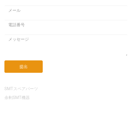
ル
パ
ア
ス
ド
ワ
レ
ー
ス
ド
メ
ッ
セ
ー
ジ
提出
リンク
SMTスペアパーツ
余剰SMT機器
著作権 © 2021年 モレル・イクイップメント社無断転載を禁じま