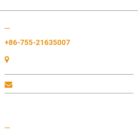
ぜひご連絡ください
+86-755-21635007
中国、深圳市宝安区、宝安区、中港広場、展示湾83号、展示湾
A棟405号室。
sales@morequip.com
お問い合わせ
役立つリンク