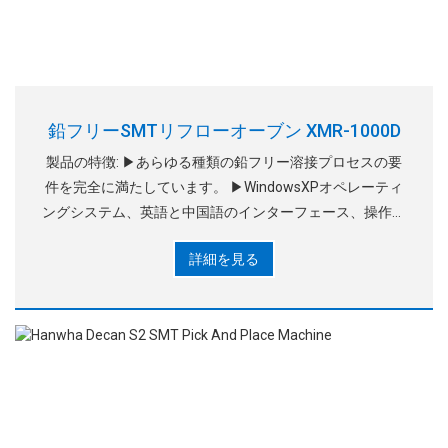
鉛フリーSMTリフローオーブン XMR-1000D
製品の特徴: ▶あらゆる種類の鉛フリー溶接プロセスの要
件を完全に満たしています。 ▶WindowsXPオペレーティ
ングシステム、英語と中国語のインターフェース、操作の
習得が容易;標準的な空気暖房器、特許取得済みの温風シス
詳細を見る
テム、USI