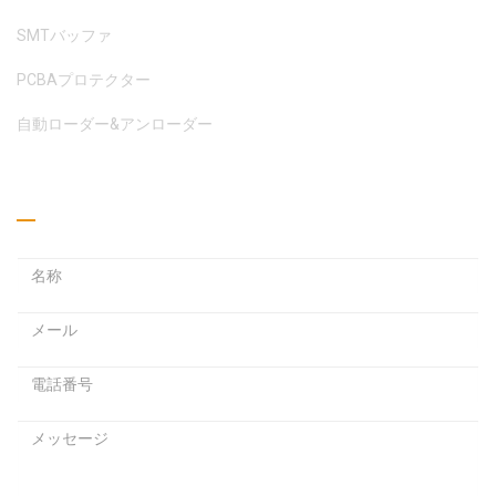
SMTバッファ
PCBAプロテクター
自動ローダー&アンローダー
見積もりを取る
メ
ー
ル
パ
ア
ス
ド
ワ
レ
ー
ス
ド
メ
ッ
セ