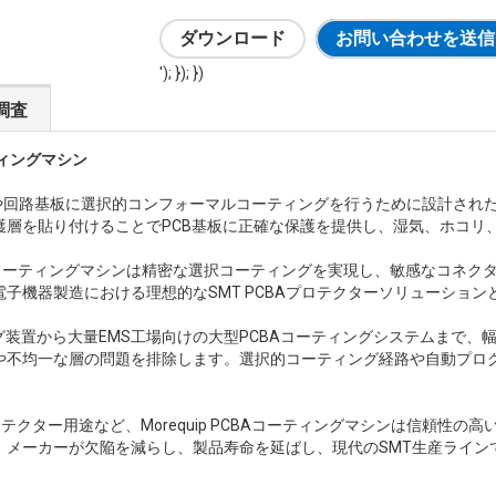
ダウンロード
お問い合わせを送信
'); }); })
調査
ティングマシン
リや回路基板に選択的コンフォーマルコーティングを行うために設計された
護層を貼り付けることでPCB基板に正確な保護を提供し、湿気、ホコリ
CBAコーティングマシンは精密な選択コーティングを実現し、敏感なコネ
子機器製造における理想的なSMT PCBAプロテクターソリューション
グ装置から大量EMS工場向けの大型PCBAコーティングシステムまで
や不均一な層の問題を排除します。選択的コーティング経路や自動プログ
テクター用途など、Morequip PCBAコーティングマシンは信頼性
メーカーが欠陥を減らし、製品寿命を延ばし、現代のSMT生産ライン