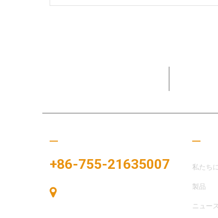
15+年間
してきま
ぜひご連絡ください
役立
+86-755-21635007
私たち
製品
中国、深圳市宝安区、宝安区、中港広
場、展示湾83号、展示湾A棟405号
ニュー
室。