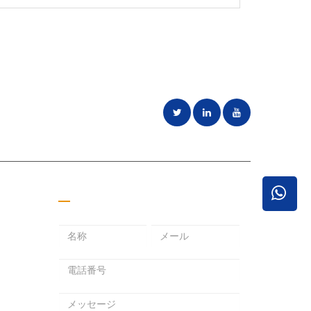
ことに専念
見積もりを取る
メ
パ
メ
ー
ス
ー
ル
ワ
ル
ア
ー
ア
ド
ド
ド
メ
レ
レ