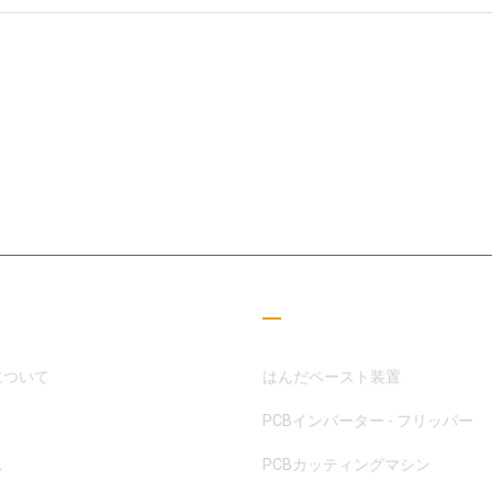
SMT分野に専念してきたMOTEKは、顧客やパートナーのニーズに応える
した
つリンク
読書ガイド
について
はんだペースト装置
PCBインバーター - フリッパー
ス
PCBカッティングマシン