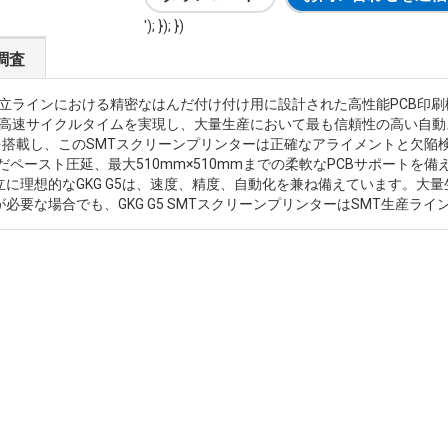
'); }); })
調査
MT組立ラインにおける精密なはんだ付け付け用に設計された高性能PCB
精度と7.5秒の高速サイクルタイムを実現し、大量生産において最も信頼性の高
ムを搭載し、このSMTスクリーンプリンターは正確なアライメントと欠
んだペースト圧延、最大510mm×510mmまでの柔軟なPCBサポート
立に理想的なGKG G5は、速度、精度、自動化を兼ね備えています。大
要な場合でも、GKG G5 SMTスクリーンプリンターはSMT生産ラ
SMT分野に専念してきたMOTEKは、顧客やパートナーのニーズに応える
した