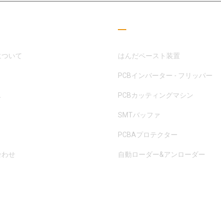
つリンク
読書ガイド
について
はんだペースト装置
PCBインバーター - フリッパー
ス
PCBカッティングマシン
SMTバッファ
PCBAプロテクター
合わせ
自動ローダー&アンローダー