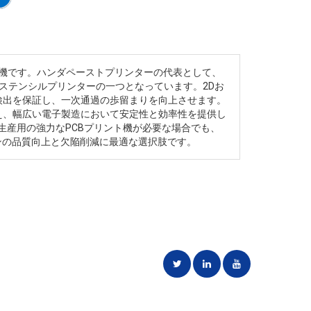
印刷機です。ハンダペーストプリンターの代表として、
い自動ステンシルプリンターの一つとなっています。2Dお
陥検出を保証し、一次通過の歩留まりを向上させます。
を備え、幅広い電子製造において安定性と効率性を提供し
量生産用の強力なPCBプリント機が必要な場合でも、
インの品質向上と欠陥削減に最適な選択肢です。
ことに専念