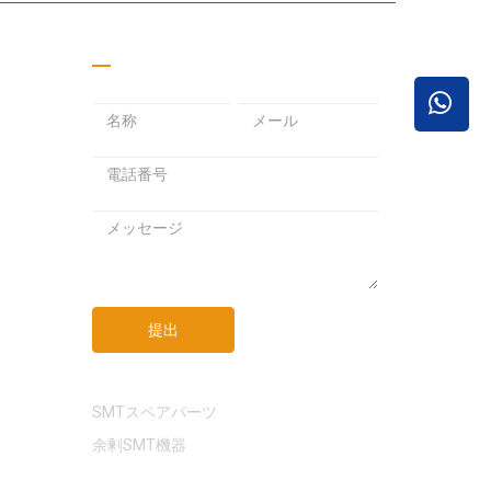
見積もりを取る
メ
パ
メ
ー
ス
ー
ル
ワ
ル
ア
ー
ア
ド
ド
ド
メ
レ
レ
ッ
ス
ス
セ
ー
ジ
提出
リンク
SMTスペアパーツ
余剰SMT機器