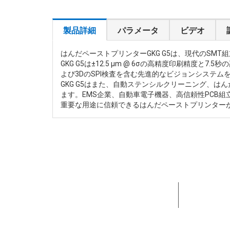
製品詳細
パラメータ
ビデオ
はんだペーストプリンターGKG G5は、現代のS
GKG G5は±12.5 μm @ 6σの高精度印刷
よび3DのSPI検査を含む先進的なビジョンシステ
GKG G5はまた、自動ステンシルクリーニング、は
ます。EMS企業、自動車電子機器、高信頼性PCB組
重要な用途に信頼できるはんだペーストプリンターが必
15+年間
してきま