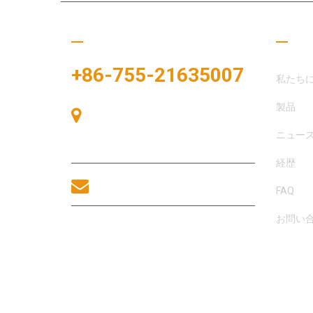
ぜひご連絡ください
役立
+86-755-21635007
私たち
製品
中国、深圳市宝安区、宝安区、中港広
場、展示湾83号、展示湾A棟405号
ニュー
室。
経歴
sales@morequip.com
FAQ
お問い
お問い合わせ