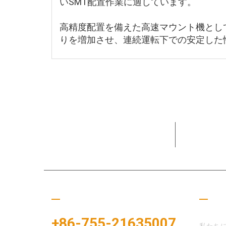
いSMT配置作業に適しています。
高精度配置を備えた高速マウント機とし
りを増加させ、連続運転下での安定した性
15+年間
してきま
ぜひご連絡ください
役立
+86-755-21635007