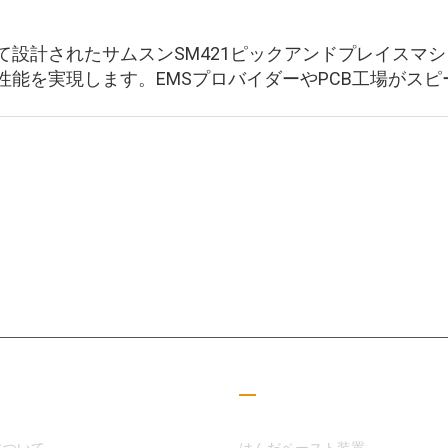
て設計されたサムスンSM421ピックアンドプレイスマ
能を実現します。EMSプロバイダーやPCB工場がスピ
SMT分野に専念してきたMOTEKは、顧客やパートナーのニーズに応える
した
つリンク
読書ガイド