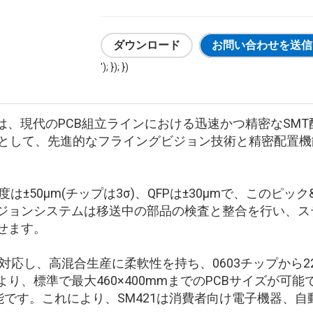
ダウンロード
お問い合わせを送信
'); }); })
シンは、現代のPCB組立ラインにおける迅速かつ精密なS
テムとして、先進的なフライングビジョン技術と精密配置
精度は±50μm(チップは3σ)、QFPは±30μmで、この
ジョンシステムは移送中の部品の検査と整合を行い、ス
せます。
ダーに対応し、高混合生産に柔軟性を持ち、0603チップから22
り、標準で最大460×400mmまでのPCBサイズが可
で可能です。これにより、SM421は消費者向け電子機器