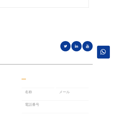
ことに専念
見積もりを取る
メ
パ
メ
ー
ス
ー
ル
ワ
ル
ア
ー
ア
ド
ド
ド