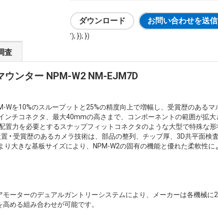
ダウンロード
お問い合わせを送信
'); }); })
調査
ター NPM-W2 NM-EJM7D
PM-Wを10%のスループットと25%の精度向上で増幅し、受賞歴のあ
6インチコネクタ、最大40mmの高さまで、コンポーネントの範囲が拡大
の配置力を必要とするスナップフィットコネクタのような大型で特殊な形状
設置 • 受賞歴のあるカメラ技術は、部品の整列、チップ厚、3D共平面
より大きな基板サイズにより、NPM-W2の固有の機能と優れた柔軟性
アモーターのデュアルガントリーシステムにより、メーカーは各機械に
を高める組み合わせが可能です。