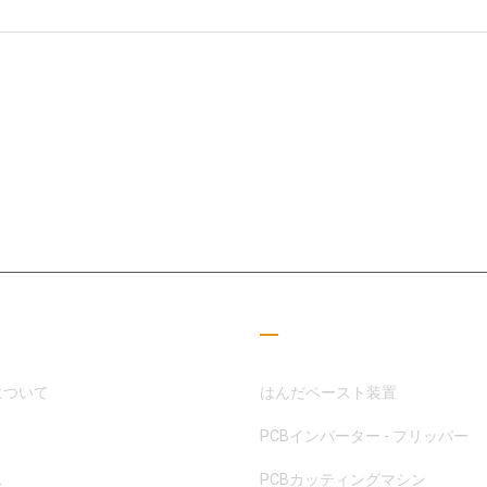
SMT分野に専念してきたMOTEKは、顧客やパートナーのニーズに応える
した
つリンク
読書ガイド
について
はんだペースト装置
PCBインバーター - フリッパー
ス
PCBカッティングマシン