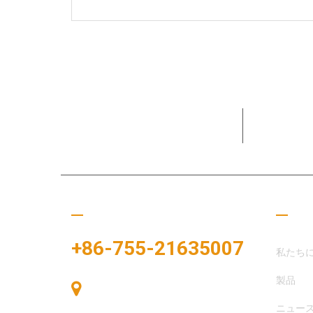
15+年間
してきま
ぜひご連絡ください
役立
+86-755-21635007
私たち
製品
中国、深圳市宝安区、宝安区、中港広
場、展示湾83号、展示湾A棟405号
ニュー