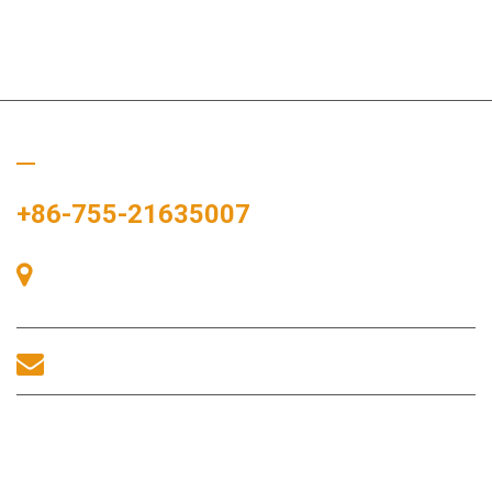
ぜひご連絡ください
+86-755-21635007
中国、深圳市宝安区、宝安区、中港広場、展示湾83号、展示湾
A棟405号室。
sales@morequip.com
お問い合わせ
役立つリンク