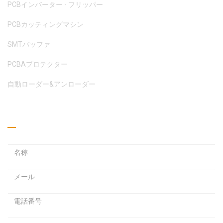
PCBインバーター - フリッパー
PCBカッティングマシン
SMTバッファ
PCBAプロテクター
自動ローダー&アンローダー
見積もりを取る
メ
ー
ル
パ
ア
ス
ド
ワ
レ
ー
ス
ド
メ