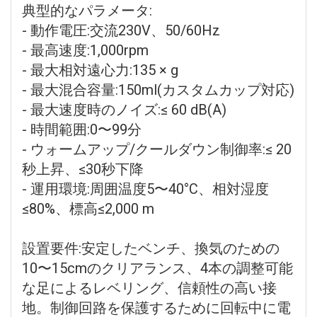
典型的なパラメータ:
- 動作電圧:交流230V、50/60Hz
- 最高速度:1,000rpm
- 最大相対遠心力:135 × g
- 最大混合容量:150ml(カスタムカップ対応)
- 最大速度時のノイズ:≤ 60 dB(A)
- 時間範囲:0〜99分
- ウォームアップ/クールダウン制御率:≤ 20
秒上昇、≤30秒下降
- 運用環境:周囲温度5〜40°C、相対湿度
≤80%、標高≤2,000 m
設置要件:安定したベンチ、換気のための
10〜15cmのクリアランス、4本の調整可能
な足によるレベリング、信頼性の高い接
地。制御回路を保護するために回転中に電