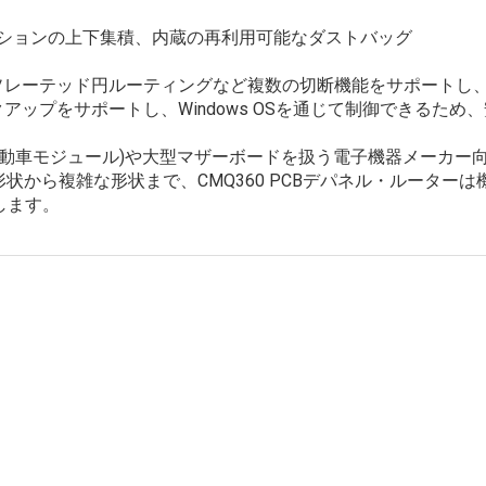
オプションの上下集積、内蔵の再利用可能なダストバッグ
イソレーテッド円ルーティングなど複数の切断機能をサポートし
アップをサポートし、Windows OSを通じて制御できるた
自動車モジュール)や大型マザーボードを扱う電子機器メーカー
状から複雑な形状まで、CMQ360 PCBデパネル・ルーター
します。
SMT分野に専念してきたMOTEKは、顧客やパートナーのニーズに応える
した