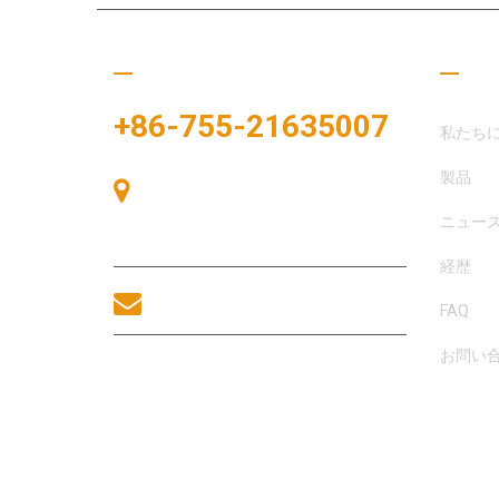
ぜひご連絡ください
役立
+86-755-21635007
私たち
製品
中国、深圳市宝安区、宝安区、中港広
場、展示湾83号、展示湾A棟405号
ニュー
室。
経歴
sales@morequip.com
FAQ
お問い
お問い合わせ