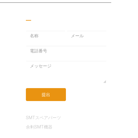
見積もりを取る
メ
パ
メ
ー
ス
ー
ル
ワ
ル
ア
ー
ア
ド
ド
ド
メ
レ
レ
ッ
ス
ス
セ
ー
ジ
提出
リンク
SMTスペアパーツ
余剰SMT機器