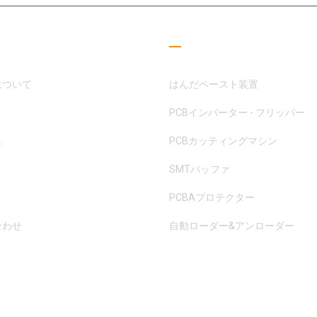
つリンク
読書ガイド
について
はんだペースト装置
PCBインバーター - フリッパー
ス
PCBカッティングマシン
SMTバッファ
PCBAプロテクター
合わせ
自動ローダー&アンローダー