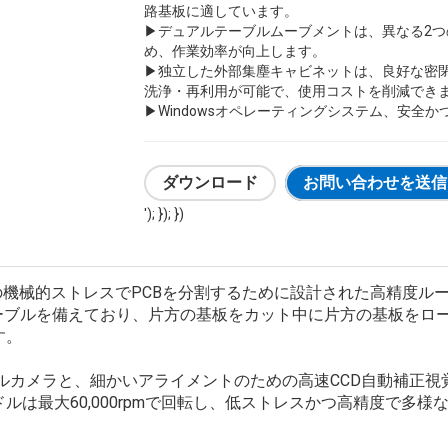
路基板に適しています。
▶デュアルテーブルムーブメントは、異なる2
め、作業効率が向上します。
▶独立した外部集塵キャビネットは、良好な密
洗浄・再利用が可能で、使用コストを削減でき
▶Windowsオペレーティングシステム、安全
ダウンロード
お問い合わせを送信
'); }); })
限の機械的ストレスでPCBを分割するために設計された高精度ル
テーブルを備えており、片方の基板をカット中に片方の基板をロ
す。
アルカメラと、細かいアライメントのための高速CCD自動補正
は最大60,000rpmで回転し、低ストレスかつ高精度で多