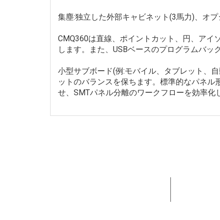
集塵:独立した外部キャビネット(3馬力)、
CMQ360は直線、ポイントカット、円、ア
します。また、USBベースのプログラムバック
小型サブボード(例:モバイル、タブレット、
ットのバランスを保ちます。標準的なパネル形
せ、SMTパネル分離のワークフローを効率化
15+年間
してきま