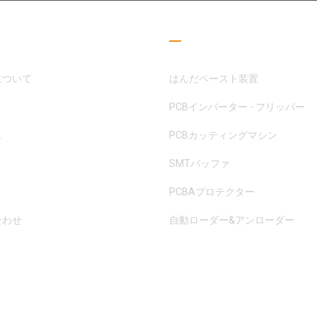
つリンク
読書ガイド
について
はんだペースト装置
PCBインバーター - フリッパー
ス
PCBカッティングマシン
SMTバッファ
PCBAプロテクター
合わせ
自動ローダー&アンローダー