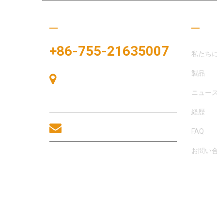
ぜひご連絡ください
役立
+86-755-21635007
私たち
製品
中国、深圳市宝安区、宝安区、中港広
場、展示湾83号、展示湾A棟405号
ニュー
室。
経歴
sales@morequip.com
FAQ
お問い
お問い合わせ