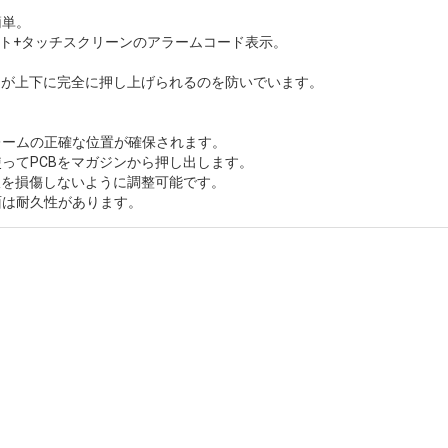
簡単。
イト+タッチスクリーンのアラームコード表示。
CBが上下に完全に押し上げられるのを防いでいます。
レームの正確な位置が確保されます。
使ってPCBをマガジンから押し出します。
基板を損傷しないように調整可能です。
面は耐久性があります。
SMT分野に専念してきたMOTEKは、顧客やパートナーのニーズに応える
した