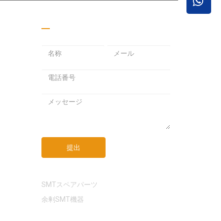
見積もりを取る
メ
パ
メ
ー
ス
ー
ル
ワ
ル
ア
ー
ア
ド
ド
ド
メ
レ
レ
ッ
ス
ス
セ
ー
ジ
提出
リンク
SMTスペアパーツ
余剰SMT機器