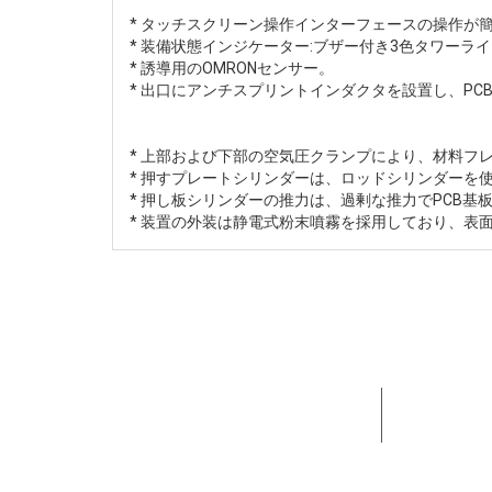
* タッチスクリーン操作インターフェースの操作が
* 装備状態インジケーター:ブザー付き3色タワーラ
* 誘導用のOMRONセンサー。
* 出口にアンチスプリントインダクタを設置し、P
* 上部および下部の空気圧クランプにより、材料フ
* 押すプレートシリンダーは、ロッドシリンダーを
* 押し板シリンダーの推力は、過剰な推力でPCB
* 装置の外装は静電式粉末噴霧を採用しており、表
15+年間
してきま