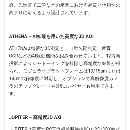
療、先進電子工学などの産業における品質と信頼性の
高まりに応えるよう設計されています。
ATHENA – AI知能を用いた高度な3D AOI
ATHENAは精密な3D測定と、自動欠陥判定、教育、
OCRなどのAI駆動機能を組み合わせています。12方向
投影によりシャドーイングを排除し高精度な結果が得
られ、モジュラープラットフォームは10/15μmまたは
18μmの解像度に対応し、オプションで高解像度カメ
ラのアップグレードや3段コンベヤーも利用できま
す。
JUPITER – 高精度3D AXI
JUPITERは高度なPCT(位相差断層撮影)と2D/3DX線イ