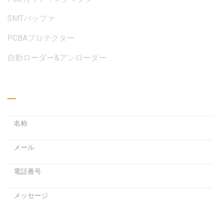
SMTバッファ
PCBAプロテクター
自動ローダー&アンローダー
見積もりを取る
メ
ー
パ
ル
ス
ア
ワ
ド
ー
レ
メ
ド
ス
ッ
セ