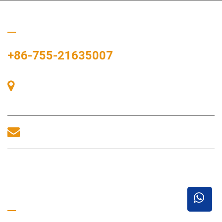
ぜひご連絡ください
+86-755-21635007
中国、深圳市宝安区、宝安区、中港広場、展示湾83
号、展示湾A棟405号室。
sales@morequip.com
お問い合わせ
役立つリンク