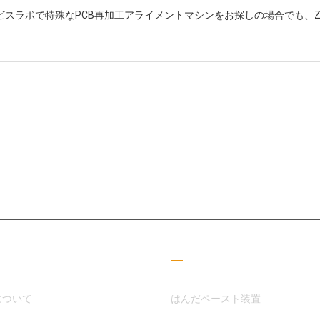
ビスラボで特殊なPCB再加工アライメントマシンをお探しの場合でも、Z
SMT分野に専念してきたMOTEKは、顧客やパートナーのニーズに応える
した
つリンク
読書ガイド
について
はんだペースト装置