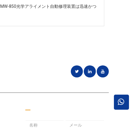
MW-850光学アライメント自動修理装置は迅速かつ
ことに専念
見積もりを取る
メ
パ
メ
ー
ス
ー
ル
ワ
ル