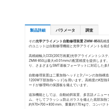
製品詳細
パラメータ
調査
その
光学アライメント自動修理装置 ZMW-850
高精
のユニットは自動修理機能と光学アライメントを統
高精細輸入CCD(200万画素)光学アライメントシス
ZMW-850は最大±0.01mmの配置精度を提供します。
り、さまざまなSMT基板フォーマットに対応した多
自動修理装置は二重加熱ヘッドと3ゾーンの加熱構造を
1200W下部加熱ヘッド)を用います。高精度のK
ードが修理時の保護板を備えています。
追加機能としては、自動給餌装置、多言語メニューイン
ム、そしてフラッシュ防止ガラスを備えた底部加熱
約970×700 × 830 mm、重量約170 kgで、