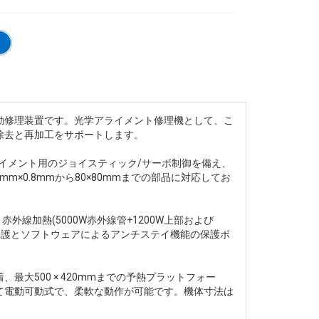
動修理装置です。光学アライメント修理機として、こ
除去と再加工をサポートします。
アライメント用のジョイスティック/サーボ制御を備え、
8mm×0.8mmから80×80mmまでの部品に対応してお
線加熱(5000W赤外線管+1200W上部および
熱保護とソフトウェアによるアンチステイ機能の保護ボ
500 × 420mmまでの予熱プラットフォー
て電動可動式で、柔軟な動作が可能です。機体寸法は