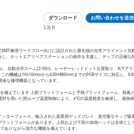
ダウンロード
お問い合わせを送信
'); }); })
度SMT修理ワークフロー向けに設計された最先端の光学アライメント自
合し、ホットエアリペアステーションの操作を支援し、チップの正確な
テム、自動光学ズーム(2-50×)、レーザーレッドドット位置取り、X/Y
この機械は10×10mmから630×480mmまでのPCBサイズに対応し、0.
用途な修理機器となっています。
備えています:上部プラットフォームと予熱プラットフォーム、熱風と赤外
型熱電対を用いた閉ループ温度制御により、±°Cの温度精度を確保し、過
ターフェース、輸入された産業用ディスプレイ、真空吸引チップ吸着、最大
プラットフォームがあります。上部および下部の加熱ヘッドは全体とし
コンパクトでありながら強力な機能を備えています。