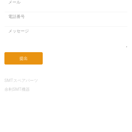
ア
ス
ド
ワ
レ
ー
ス
ド
メ
ッ
セ
ー
ジ
提出
リンク
SMTスペアパーツ
余剰SMT機器
著作権 © 2021年 モレル・イクイップメント社無断転載を禁じま
す。