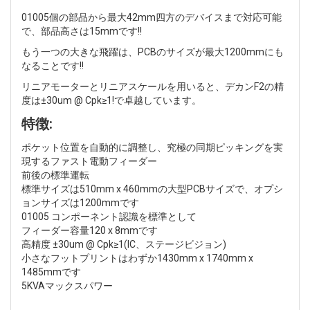
01005個の部品から最大42mm四方のデバイスまで対応可能
で、部品高さは15mmです!!
もう一つの大きな飛躍は、PCBのサイズが最大1200mmにも
なることです!!
リニアモーターとリニアスケールを用いると、デカンF2の精
度は±30um @ Cpk≥1!で卓越しています。
特徴:
ポケット位置を自動的に調整し、究極の同期ピッキングを実
現するファスト電動フィーダー
前後の標準運転
標準サイズは510mm x 460mmの大型PCBサイズで、オプシ
ョンサイズは1200mmです
01005 コンポーネント認識を標準として
フィーダー容量120 x 8mmです
高精度 ±30um @ Cpk≥1(IC、ステージビジョン)
小さなフットプリントはわずか1430mm x 1740mm x
1485mmです
5KVAマックスパワー