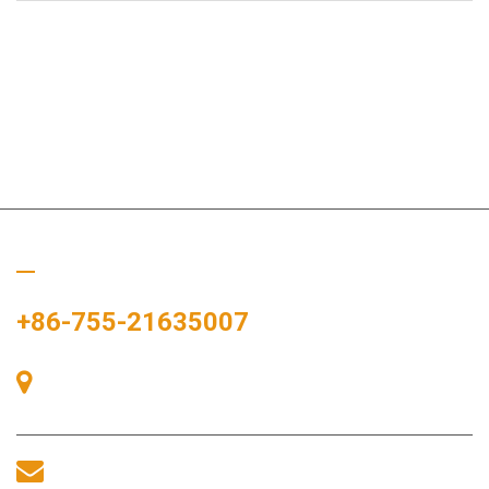
ぜひご連絡ください
+86-755-21635007
中国、深圳市宝安区、宝安区、中港広場、展示湾83号、展示湾
A棟405号室。
sales@morequip.com