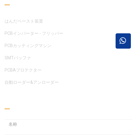
はんだペースト装置
PCBインバーター - フリッパー
PCBカッティングマシン
SMTバッファ
PCBAプロテクター
自動ローダー&アンローダー
見積もりを取る
メ
ー
ル
パ